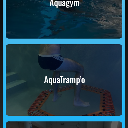
Aquagym
En savoir +
AquaTramp’o
AquaTramp’o
En savoir +